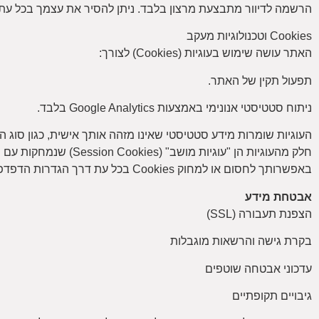
הרשמה לדיוור מתבצעת מרצון בלבד. ניתן להסיר את עצמך בכל עת 
Cookies וטכנולוגיות מעקב
האתר עושה שימוש בעוגיות (Cookies) לצורך:
תפעול תקין של האתר.
ניתוח סטטיסטי אנונימי באמצעות Google Analytics בלבד.
העוגיות שומרות מידע סטטיסטי שאינו מזהה אותך אישית, כגון סוג 
חלק מהעוגיות הן "עוגיות מושב" (Session Cookies) שנמחקות עם סגירת הדפדפן, וחלקן נשמרות לפרק זמן מוגדר (עד 24 חודשים).
באפשרותך לחסום או למחוק Cookies בכל עת דרך הגדרות הדפדפן שלך. מידע נוסף על ניהול העדפות Cookies ניתן למצוא דרך Google Ads Settings.
אבטחת מידע
הצפנת תעבורה (SSL)
בקרת גישה והרשאות מוגבלות
עדכוני אבטחה שוטפים
גיבויים תקופתיים