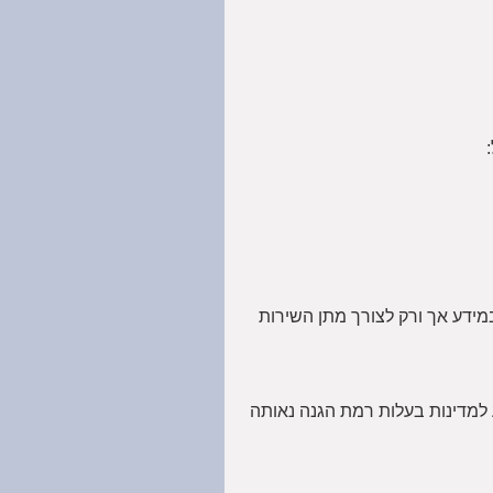
מידע אך ורק לצורך מתן השירות
מחוץ לישראל (למשל Google Analytics, MailerLite). העברה זו תתבצע למדינות בעלות רמת הגנה נאותה