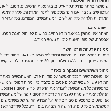
תחולת החוק והסכמה
שימושך באתר מדויקת.קריאייטיב, בגרסאות הדסקטופ, המובייל או ב
עדכון שיבוצע בה. אם אינך מסכים/ה לתנאי המדיניות, עליך להימנע
המדיניות חלה על כלל הגולשים, המשתמשים והמנויים, בכל ערוץ או 
רישום מאגר
אבטחה, שקיפות והיענות לזכויות נושאי המידע.
ממונה פרטיות ופרטי קשר
לפניות בנושא פרטיות ומימוש זכויות לפי סעיפים 13–14 לחוק ניתן לפנות בדואר אלקטרוני: support@meduyeketcreative.co.il
המענה יינתן בכתב, ללא תשלום, תוך 30 ימים ממועד קבלת הבקשה, בהתאם להוראות החוק.
ניהול משתמשים ומבקרים באתר
אנו פועלות לשמור ככל האפשר על סודיות פרטי המשתמשים באתר, 
המידע עשוי לשמש לצרכים פנימיים בלבד, כגון ניתוח דפוסי שימוש לשיפו
באפשרות כל משתמש/ת להגדיר את הדפדפן כך שיחסום Cookies או יתריע לפני שליחתם.
הנהלת האתר שומרת לעצמה את הזכות לחסום גישה של משתמשים מסוימים, לרבות על בסיס כתובת IP, 
אנו נוקטים באמצעים סבירים להגן על המידע האישי של משתמשים רש
למשתמשים כל טענה, דרישה או תביעה בעניין זה, ככל שהדבר לא נו