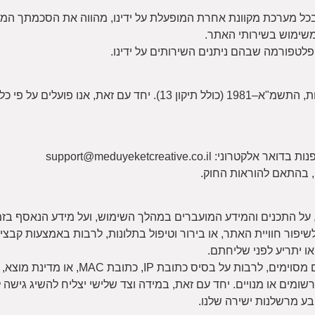
כל מערכת מקוונת אחרת המופעלת על ידינו, מהווה את הסכמתך המלאה
 משימוש בשירותי האתר.
פלטפורמה שבהם ניתנים השירותים על ידינו.
האתר אינו מחזיק במאגר מידע החייב ברישום לפי חוק הגנת הפרטיות, התשמ"א–1981 (כולל ת
על התכנים והמידע המועברים במהלך השימוש, ועל מידע הנאסף בזמ
ר חוויית האתר, או בירור וטיפול בתלונות, לרבות באמצעות קבצי Cookies.
כתובת MAC, או מדינת מוצא, ללא צורך במתן הסבר.
ומים או מנויים. יחד עם זאת, במידה וצד שלישי יצליח להשיג גישה
בע מרשלנות ישירה שלנו.