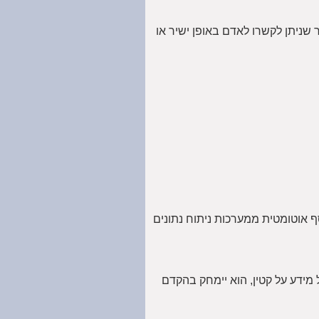
וי באמצעים סבירים, לרבות פרטי זיהוי, פרטי התקשרות, כתובת IP, או כל מידע אחר שניתן לקשרו לאדם באופן ישיר או
 אוטומטית ממערכות ניתוח נתונים
 אם נודע לנו כי התקבל מידע על קטין, הוא יימחק בהקדם