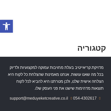
פתח
עיצוב ובניית אתרים
שיקום ושדרוג אתרים
ניהול ותחזוקת אתרים
דפי נחיתה ממירים
קטגוריה
מדויקת.קריאייטיב בעלת מחויבות עמוקה למקצועיות ולדיוק
בכל מה שאנו עושות. אנחנו מאמינות שהצלחת כל לקוח היא
הצלחה אישית שלנו, ולכן מטרתנו היא להביא לכל לקוח
תוצאות מדהימות שישנו את פני העסק שלו.
support@meduyeketcreative.co.il
054-4302617