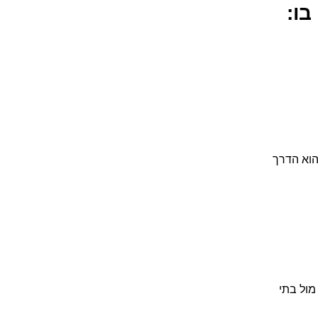
ום גיאוגרפי (GEO SEO) לבין קידום מותאם בינה מלאכותית (AIO) ומנועי תשובה (AEO) הוא הדרך
מול בתי