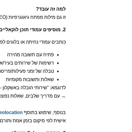
למה זה עובד?
זו גם מילות מפתח גיאוגרפיות (GEO), וגם תשובה ישירה שמנועי תשובה יכולים לשלוף (AEO).
2️. מוסיפים עמודי תוכן לוקאליים עם מבנה מותאם ל-AIO
כותבים עמודי נחיתה או בלוגים לפי
פתיח עם תשובה מהירה
רשימות של שירותים בעיר/אז
טבלה של זמני פעילות/פריסה
שאלות ותשובות מקומיות
לדוגמא: "שירותי הובלה באשקלון 
→ עם מדריך שלבים, שאלות נפוצות, פרט
בנוסף,
שימוש בתוסף
eolocation
אישית לפי מיקום בזמן אמת ותורם 