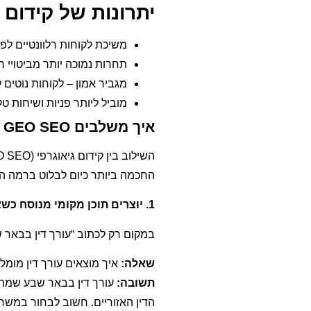
יתרונות של קידום GEO SEO עבור עסקים המשתמשים בו:
משיכת לקוחות רלוונטיים לפי
תחרות נמוכה יותר מביטויי ח
מגביר אמון – לקוחות נוטים
מוביל ליותר פניות ושיחות טל
איך משלבים GEO SEO עם AIO ו־AEO?
החכמה ביותר כיום לבלוט ברמה המ
1️. יוצרים תוכן מקומי מנוסח כשאלה-תשובה (AEO)
במקום רק לכתוב “עורך דין בבאר 
שאלה:
איך מוצאים עורך דין מומ
תשובה:
עורך דין בבאר שבע שמתמ
הדין האזוריים. חשוב לבחור במשרד