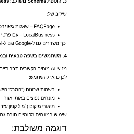
3. הוספת Schema משולב: FAQ + LocalBusiness
שילוב של:
FAQPage – שאלות גיאוגרפיות כמו "כמה עולה צילום MRI בתל אביב?"
LocalBusiness – עם פרטי כתובת, אזור שירות, שעות פעילות ומספר טלפון
כך משדרים גם ל-Google וגם ל-AI שהאתר שייך לעסק מקומי רלוונטי, ושיש לו תשובות טובות לשאלות מקומיות.
4. משתמשים בשפה טבעית ובמונחים מקומיים
מנועי AI מזהים הקשרים תרבותיים ומקומיים.
לכן כדאי להשתמש:
בשמות שכונות ("המרכז הישן
מונחים נפוצים באותו אזור
תיאורי מיקום ("מול קניון עזרי
שימוש במונחים מקומיים תורם גם להבנה סמנטית (AIO) וגם
דוגמה משולבת: