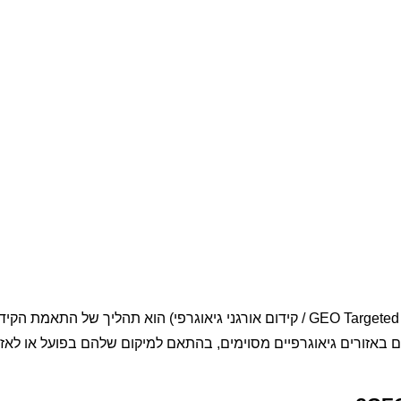
קידום GEO (או בשמו המלא GEO Targeted SEO / קידום אורגני גיאוגרפי) הוא תהליך של התאמ
באזורים גיאוגרפיים מסוימים, בהתאם למיקום שלהם בפועל או לאזו